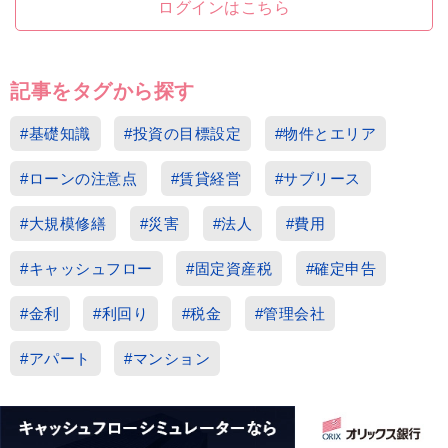
ログインはこちら
記事をタグから探す
#基礎知識
#投資の目標設定
#物件とエリア
#ローンの注意点
#賃貸経営
#サブリース
#大規模修繕
#災害
#法人
#費用
#キャッシュフロー
#固定資産税
#確定申告
#金利
#利回り
#税金
#管理会社
#アパート
#マンション