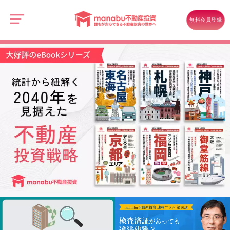
manabu
不
動
無料会員登録
産
投
資