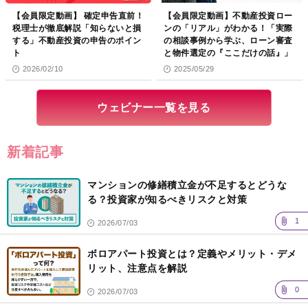
【会員限定動画】 確定申告直前！
【会員限定動画】不動産投資ロー
税理士が徹底解説「知らないと損
ンの「リアル」がわかる！「実際
する」不動産投資の申告のポイン
の相談事例から学ぶ、ローン審査
ト
と物件選定の『ここだけの話』」
2026/02/10
2025/05/29
ウェビナー一覧を見る
新着記事
マンションの修繕積立金が不足するとどうな
る？投資家が知るべきリスクと対策
1
2026/07/03
ボロアパート投資とは？定義やメリット・デメ
リット、注意点を解説
0
2026/07/03