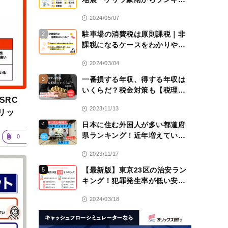
グ！
2024/05/07
駐車場の消費税は原則課税｜非
2
課税になるケースをわかりやす
く解説！【税理士監修】
2024/03/04
一番損する年収、得する年収は
3
いくらだ？税金対策も【税理士
SRC
監修】
2023/11/13
リッ
日本に住む外国人が多い都道府
4
県ランキング！近年増えている
0
のは九州！？
2023/11/17
【最新版】東京23区の治安ラン
5
キング！犯罪発生率が低い安全
な区は？
2024/03/18