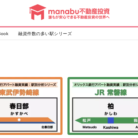
動
産
投
資
ook
融資件数の多い駅シリーズ