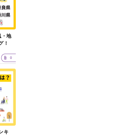
風・地
グ！
0
ンキ