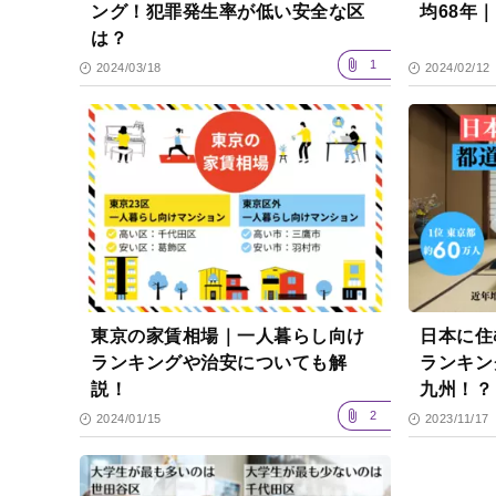
ング！犯罪発生率が低い安全な区
均68年
は？
1
2024/03/18
2024/02/12
東京の家賃相場｜一人暮らし向け
日本に住
ランキングや治安についても解
ランキン
説！
九州！？
2
2024/01/15
2023/11/17