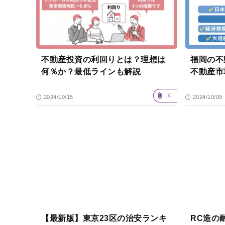
不動産投資の利回りとは？理想は
福岡の不
何％か？最低ラインも解説
不動産市
4
2024/10/15
2024/10/09
【最新版】東京23区の治安ランキ
RC造の