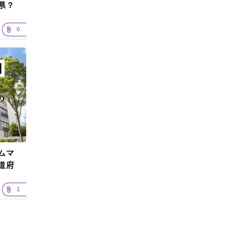
県？
0
ムマ
道府
1