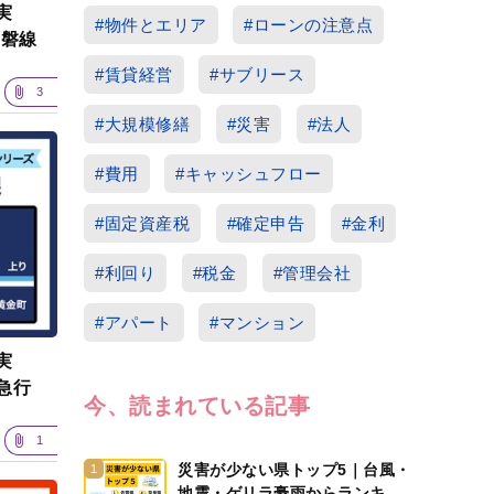
実
#物件とエリア
#ローンの注意点
常磐線
#賃貸経営
#サブリース
3
#大規模修繕
#災害
#法人
#費用
#キャッシュフロー
#固定資産税
#確定申告
#金利
#利回り
#税金
#管理会社
#アパート
#マンション
実
急行
今、読まれている記事
1
災害が少ない県トップ5｜台風・
1
地震・ゲリラ豪雨からランキン