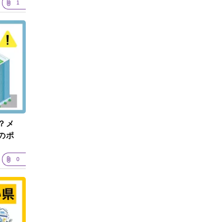
1
？メ
のポ
0