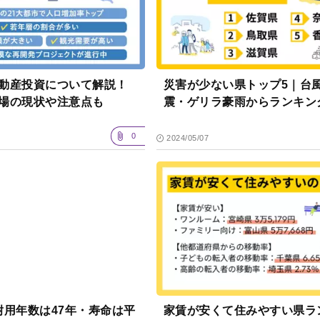
動産投資について解説！
災害が少ない県トップ5｜台
場の現状や注意点も
震・ゲリラ豪雨からランキン
0
2024/05/07
耐用年数は47年・寿命は平
家賃が安くて住みやすい県ラ