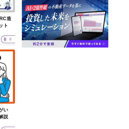
RC造
ット
0
゙い
解説