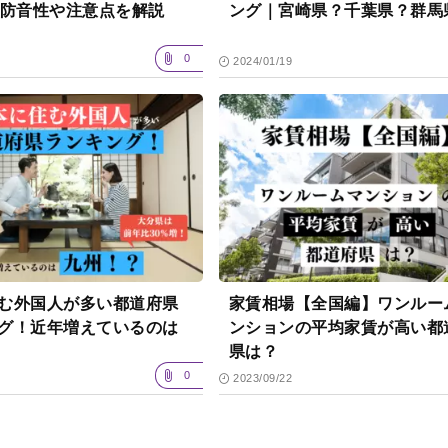
｜防音性や注意点を解説
ング｜宮崎県？千葉県？群馬
0
2024/01/19
む外国人が多い都道府県
家賃相場【全国編】ワンルー
グ！近年増えているのは
ンションの平均家賃が高い都
県は？
0
2023/09/22