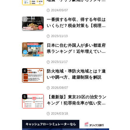
グ！
2024/05/07
一番損する年収、得する年収は
2
いくらだ？税金対策も【税理士
監修】
2023/11/13
日本に住む外国人が多い都道府
3
県ランキング！近年増えている
のは九州！？
2023/11/17
防火地域・準防火地域とは？違
4
いや調べ方、建築制限を解説
2026/08/07
【最新版】東京23区の治安ラン
5
キング！犯罪発生率が低い安全
な区は？
2024/03/18