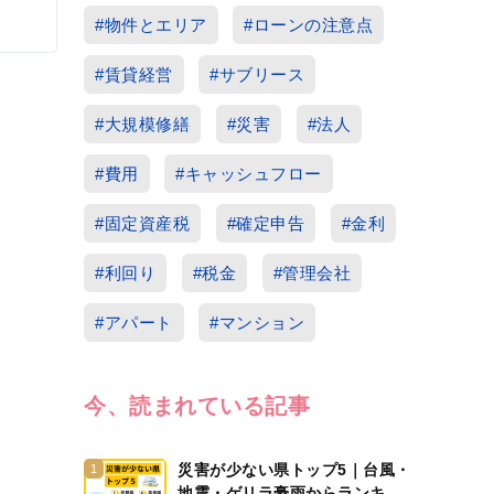
#物件とエリア
#ローンの注意点
#賃貸経営
#サブリース
#大規模修繕
#災害
#法人
#費用
#キャッシュフロー
#固定資産税
#確定申告
#金利
#利回り
#税金
#管理会社
#アパート
#マンション
今、読まれている記事
災害が少ない県トップ5｜台風・
1
地震・ゲリラ豪雨からランキン