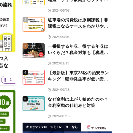
グ！
2024/05/07
駐車場の消費税は原則課税｜非
2
課税になるケースをわかりやす
く解説！【税理士監修】
2024/03/04
一番損する年収、得する年収は
3
いくらだ？税金対策も【税理士
つ入
監修】
2023/11/13
点な
【最新版】東京23区の治安ラン
4
キング！犯罪発生率が低い安全
1
な区は？
2024/03/18
なぜ金利は上がり始めたのか？
5
金利変動の仕組みと対策
2026/01/16