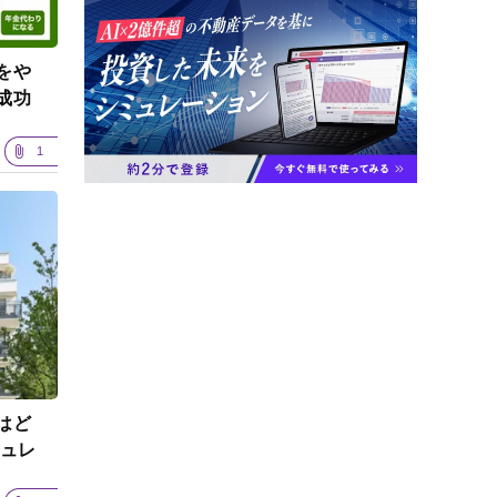
をや
成功
1
はど
ミュレ