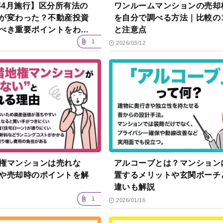
6年4月施行】区分所有法の
ワンルームマンションの売却
が変わった？不動産投資
を自分で調べる方法｜比較の
べき重要ポイントをわか
と注意点
解説
1
2026/03/12
権マンションは売れな
アルコーブとは？マンション
や売却時のポイントを解
置するメリットや玄関ポーチ
違いも解説
1
2026/01/16