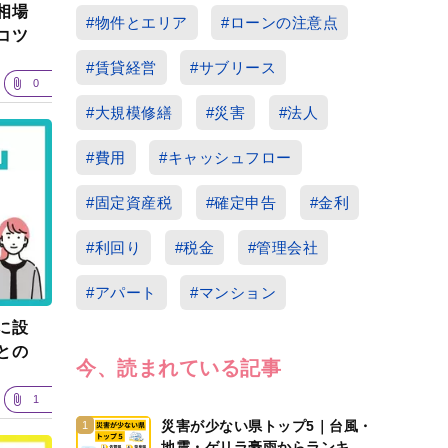
相場
#物件とエリア
#ローンの注意点
コツ
#賃貸経営
#サブリース
0
#大規模修繕
#災害
#法人
#費用
#キャッシュフロー
#固定資産税
#確定申告
#金利
#利回り
#税金
#管理会社
#アパート
#マンション
に設
との
今、読まれている記事
1
災害が少ない県トップ5｜台風・
1
地震・ゲリラ豪雨からランキン