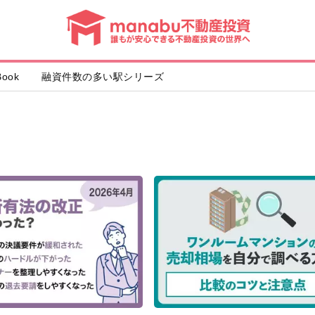
動
産
投
資
ook
融資件数の多い駅シリーズ