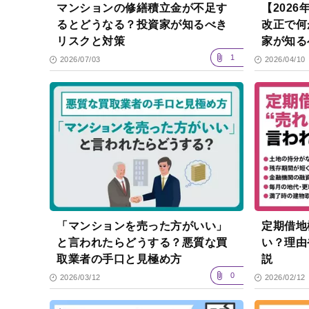
マンションの修繕積立金が不足す
【202
るとどうなる？投資家が知るべき
改正で何
リスクと対策
家が知る
りやすく
1
2026/07/03
2026/04/10
「マンションを売った方がいい」
定期借地
と言われたらどうする？悪質な買
い？理由
取業者の手口と見極め方
説
0
2026/03/12
2026/02/12