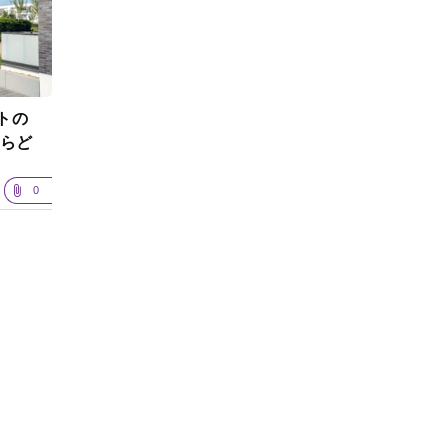
トの
ならど
0