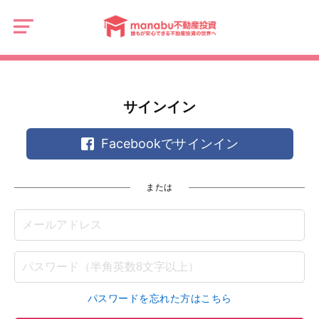
manabu
不
動
産
投
資
サインイン
Facebookでサインイン
または
パスワードを忘れた方はこちら