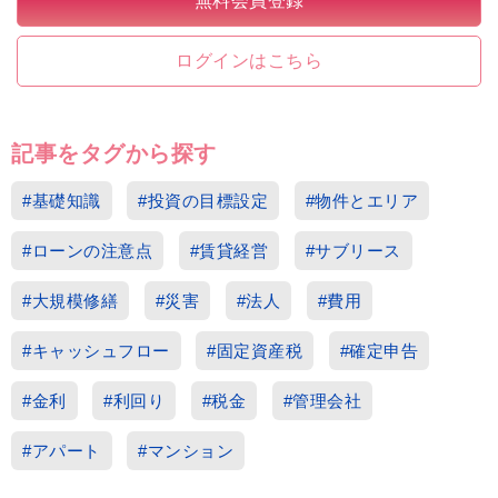
無料会員登録
ログインはこちら
記事をタグから探す
#基礎知識
#投資の目標設定
#物件とエリア
#ローンの注意点
#賃貸経営
#サブリース
#大規模修繕
#災害
#法人
#費用
#キャッシュフロー
#固定資産税
#確定申告
#金利
#利回り
#税金
#管理会社
#アパート
#マンション