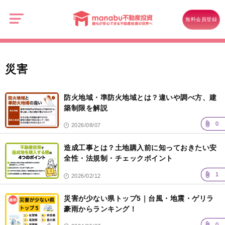
manabu
不
災害
動
無料会員登録
産
投
資
災害
記
事
防火地域・準防火地域とは？違いや調べ方、建
一
覧
築制限を解説
0
2026/08/07
造成工事とは？土地購入前に知っておきたい安
全性・法規制・チェックポイント
1
2026/02/12
災害が少ない県トップ5｜台風・地震・ゲリラ
豪雨からランキング！
0