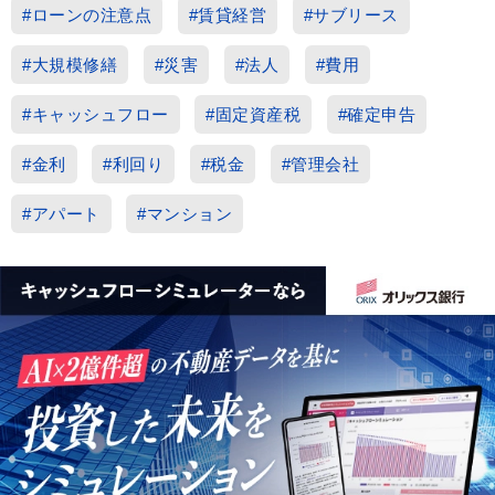
#ローンの注意点
#賃貸経営
#サブリース
#大規模修繕
#災害
#法人
#費用
#キャッシュフロー
#固定資産税
#確定申告
#金利
#利回り
#税金
#管理会社
#アパート
#マンション