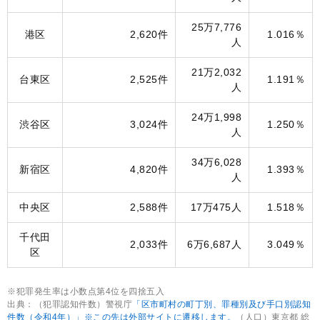
25万7,776
港区
2,620件
1.016％
人
21万2,032
台東区
2,525件
1.191％
人
24万1,998
渋谷区
3,024件
1.250％
人
34万6,028
新宿区
4,820件
1.393％
人
中央区
2,588件
17万475人
1.518％
千代田
2,033件
6万6,687人
3.049％
区
※犯罪発生率は小数点第4位を四捨五入
出典：（犯罪認知件数）警視庁
「区市町村の町丁別、罪種別及び手口別認知
件数（令和4年）」※この先は外部サイトに遷移します。
（人口）東京都 総