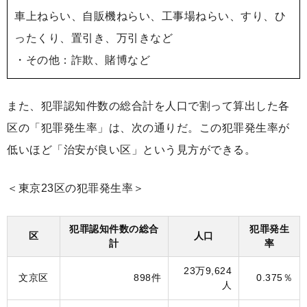
車上ねらい、自販機ねらい、工事場ねらい、すり、ひ
ったくり、置引き、万引きなど
・その他：詐欺、賭博など
また、犯罪認知件数の総合計を人口で割って算出した各
区の「犯罪発生率」は、次の通りだ。この犯罪発生率が
低いほど「治安が良い区」という見方ができる。
＜東京23区の犯罪発生率＞
犯罪認知件数の総合
犯罪発生
区
人口
計
率
23万9,624
文京区
898件
0.375％
人