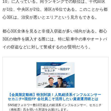
10」に入っている。同ランキングでの順位は、千代田区
が1位、中央区が2位、港区が6位である。このことから都
心3区は、治安が悪いとエリアという見方もできる。
都心3区全体を見ると非侵入窃盗が多い傾向がある。都心
3区の物件を購入する際には、特に駐車中の車やオートバ
イの窃盗などに対して警戒するのが賢明だろう。
【会員限定動画】特別対談！人気経済系インフルエンサー
セカニチ×現役FP 会社員こそ活用したい資産運用術とは
SNS総フォロワー数10万超えの経済系インフルエンサー、セカニチ
（南祐貴）氏を招いた対談をお届けします。