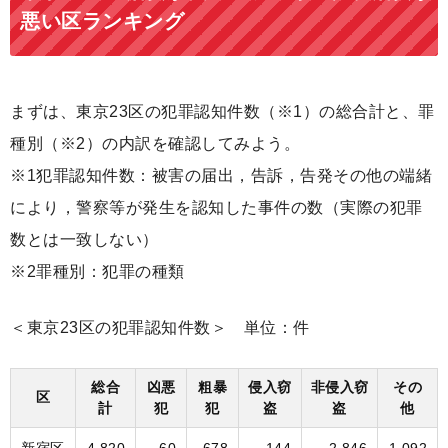
悪い区ランキング
まずは、東京23区の犯罪認知件数（※1）の総合計と、罪
種別（※2）の内訳を確認してみよう。
※1犯罪認知件数：被害の届出，告訴，告発その他の端緒
により，警察等が発生を認知した事件の数（実際の犯罪
数とは一致しない）
※2罪種別：犯罪の種類
＜東京23区の犯罪認知件数＞ 単位：件
総合
凶悪
粗暴
侵入窃
非侵入窃
その
区
計
犯
犯
盗
盗
他