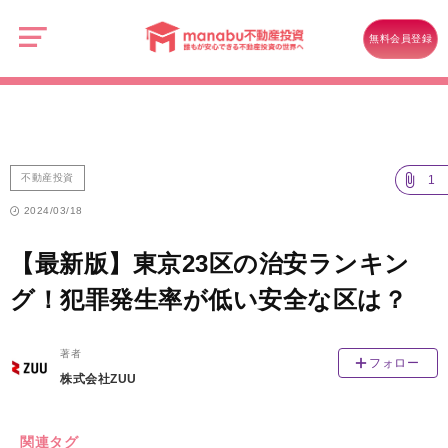
manabu
不
不動産投資
動
無料会員登録
産
【最新版】東京23区の治安ランキング！犯罪発生率が低い安全な区は？
投
資
不動産投資
1
2024/03/18
【最新版】東京23区の治安ランキン
グ！犯罪発生率が低い安全な区は？
著者
フォロー
株式会社ZUU
関連タグ