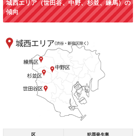
城西エリア（世田谷、中野、杉並、練馬）の
傾向
区
犯罪発生率