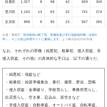
目黒区
1,327
8
98
42
839
340
荒川区
1,143
13
83
32
741
274
文京区
898
8
95
23
507
265
出典：警視庁
「区市町村の町丁別、罪種別及び手口別認知件数（令和4
年）」※この先は外部サイトに遷移します。
より株式会社ZUU作成
なお、それぞれの罪種（凶悪犯、粗暴犯、侵入窃盗、非
侵入窃盗、その他）の具体的な手口は、以下の通りだ。
・凶悪犯：強盗など
・粗暴犯：凶器準備集合、暴行、傷害、脅迫、恐喝
・侵入窃盗：金庫破り、学校荒らし、事務所荒らし、
出店荒らし、空き巣、忍込み、居空きなど
・非侵入窃盗：自動車盗、オートバイ盗、自転車盗、