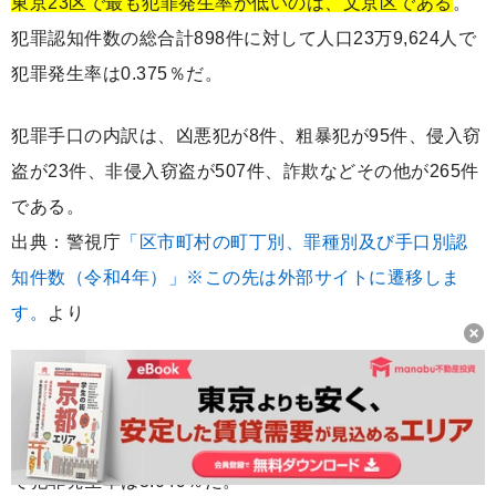
東京23区で最も犯罪発生率が低いのは、文京区である
。
犯罪認知件数の総合計898件に対して人口23万9,624人で
犯罪発生率は0.375％だ。
犯罪手口の内訳は、凶悪犯が8件、粗暴犯が95件、侵入窃
盗が23件、非侵入窃盗が507件、詐欺などその他が265件
である。
出典：警視庁
「区市町村の町丁別、罪種別及び手口別認
知件数（令和4年）」※この先は外部サイトに遷移しま
す。
より
Q.東京23区で治安が一番悪い区はどこですか？
東京23区で最も犯罪発生率が高いのは、千代田区であ
る
。犯罪認知数の総合計2,033件に対して人口6万6,687人
で犯罪発生率は3.049％だ。