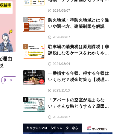
グ！
2024/05/07
防火地域・準防火地域とは？違
2
いや調べ方、建築制限を解説
2026/08/07
駐車場の消費税は原則課税｜非
3
課税になるケースをわかりやす
な理由
く解説！【税理士監修】
2024/03/04
説
一番損する年収、得する年収は
4
いくらだ？税金対策も【税理士
0
監修】
2023/11/13
「アパートの空室が埋まらな
5
い」そんな時どうする？原因と
対策を解説
2026/08/07