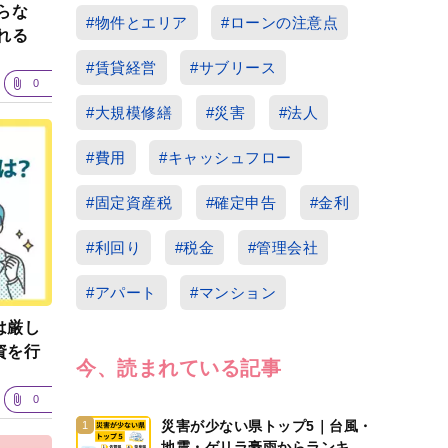
らな
#物件とエリア
#ローンの注意点
れる
#賃貸経営
#サブリース
0
#大規模修繕
#災害
#法人
#費用
#キャッシュフロー
#固定資産税
#確定申告
#金利
#利回り
#税金
#管理会社
#アパート
#マンション
は厳し
資を行
今、読まれている記事
0
災害が少ない県トップ5｜台風・
1
地震・ゲリラ豪雨からランキン