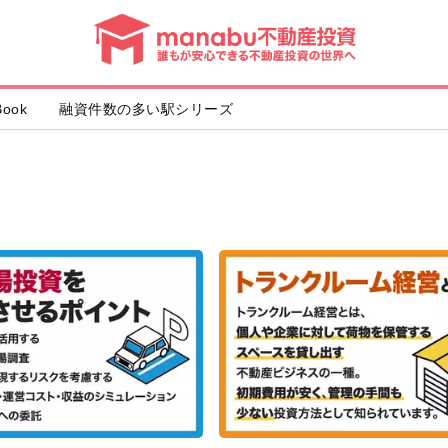
動
産
投
資
ook
融資件数の多い駅シリーズ