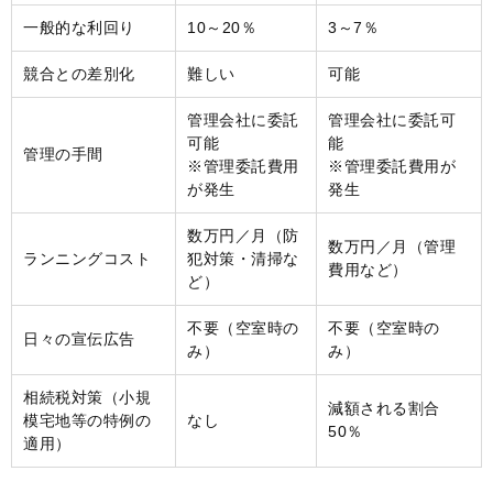
一般的な利回り
10～20％
3～7％
競合との差別化
難しい
可能
管理会社に委託
管理会社に委託可
可能
能
管理の手間
※管理委託費用
※管理委託費用が
が発生
発生
数万円／月（防
数万円／月（管理
ランニングコスト
犯対策・清掃な
費用など）
ど）
不要（空室時の
不要（空室時の
日々の宣伝広告
み）
み）
相続税対策（小規
減額される割合
模宅地等の特例の
なし
50％
適用）