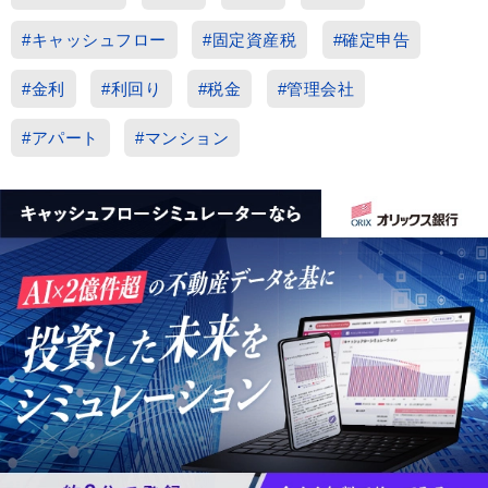
#キャッシュフロー
#固定資産税
#確定申告
#金利
#利回り
#税金
#管理会社
#アパート
#マンション