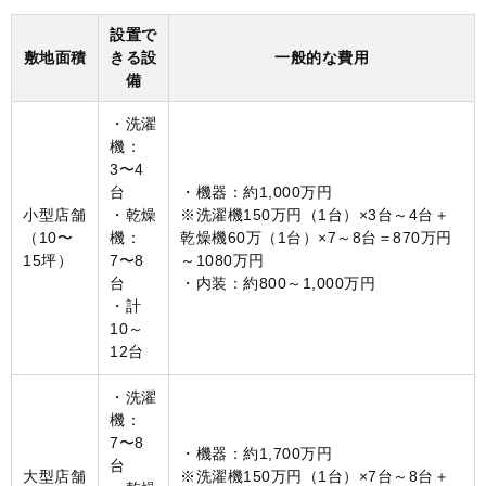
設置で
敷地面積
きる設
一般的な費用
備
・洗濯
機：
3〜4
台
・機器：約1,000万円
小型店舗
・乾燥
※洗濯機150万円（1台）×3台～4台＋
（10〜
機：
乾燥機60万（1台）×7～8台＝870万円
15坪）
7〜8
～1080万円
台
・内装：約800～1,000万円
・計
10～
12台
・洗濯
機：
7〜8
・機器：約1,700万円
台
大型店舗
※洗濯機150万円（1台）×7台～8台＋