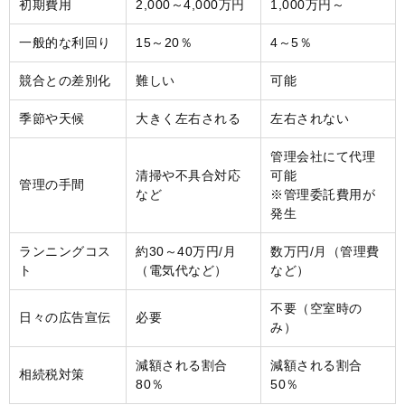
初期費用
2,000～4,000万円
1,000万円～
一般的な利回り
15～20％
4～5％
競合との差別化
難しい
可能
季節や天候
大きく左右される
左右されない
管理会社にて代理
清掃や不具合対応
可能
管理の手間
など
※管理委託費用が
発生
ランニングコス
約30～40万円/月
数万円/月（管理費
ト
（電気代など）
など）
不要（空室時の
日々の広告宣伝
必要
み）
減額される割合
減額される割合
相続税対策
80％
50％