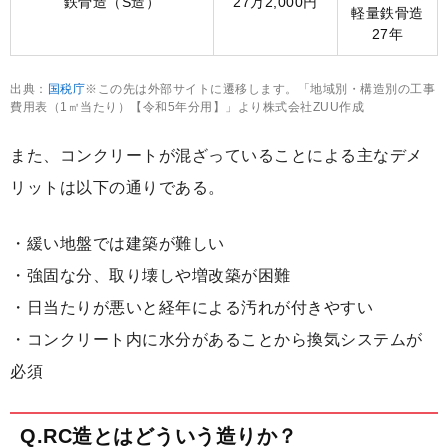
鉄骨造（S造）
27万2,000円
軽量鉄骨造
27年
出典：
国税庁
※この先は外部サイトに遷移します。「地域別・構造別の工事
費用表（1㎡当たり）【令和5年分用】」より株式会社ZUU作成
また、コンクリートが混ざっていることによる主なデメ
リットは以下の通りである。
・緩い地盤では建築が難しい
・強固な分、取り壊しや増改築が困難
・日当たりが悪いと経年による汚れが付きやすい
・コンクリート内に水分があることから換気システムが
必須
Q.RC造とはどういう造りか？