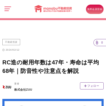
manabu
不
不動産投資
動
無料会員登録
産
RC造の耐用年数は47年・寿命は平均68年｜防音性や注意点を解説
投
資
不動産投資
0
2024/02/12
RC造の耐用年数は47年・寿命は平均
68年｜防音性や注意点を解説
著者
フォロー
株式会社ZUU