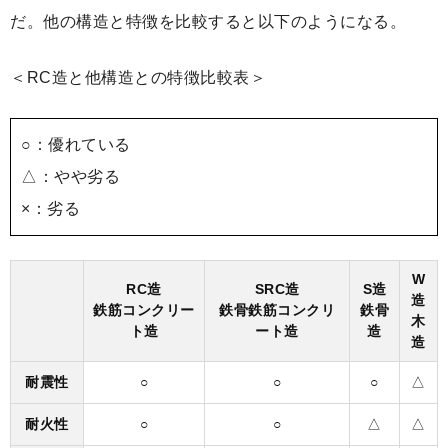
だ。他の構造と特徴を比較すると以下のようになる。
＜RC造と他構造との特徴比較表＞
○：優れている
△：やや劣る
×：劣る
W
RC造
SRC造
S造
造
鉄筋コンクリー
鉄骨鉄筋コンクリ
鉄骨
木
ト造
ート造
造
造
耐震性
○
○
○
△
耐火性
○
○
△
△