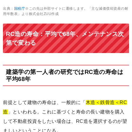
出典：
国税庁
※この先は外部サイトに遷移します。「主な減価償却資産の耐
用年数表」より株式会社ZUU作成
RC造の寿命：平均で68年、メンテナンス次
第で変わる
建築学の第一人者の研究ではRC造の寿命は
平均68年
前提として建物の寿命は、一般的に「
木造＜鉄骨造＜RC
造
」といわれる。これに基づくと寿命の長い建物を購入
して不動産投資をしたい場合は、RC造を選択するのが望
ましいということになる。