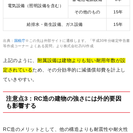
電気設備（照明設備を含む）
その他のもの
15年
給排水・衛生設備、ガス設備
15年
出典：
国税庁
※この先は外部サイトに遷移します。「平成30年分確定申告書
等作成コーナー よくある質問」より株式会社ZUU作成
上記のように、
附属設備は建物よりも短い耐用年数が設
定されている
ため、その分効率的に減価償却費を計上し
ていきやすい。
注意点3：RC造の建物の強さには外的要因
も影響する
RC造のメリットとして、他の構造よりも耐震性や耐火性