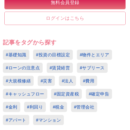
無料会員登録
ログインはこちら
記事をタグから探す
#基礎知識
#投資の目標設定
#物件とエリア
#ローンの注意点
#賃貸経営
#サブリース
#大規模修繕
#災害
#法人
#費用
#キャッシュフロー
#固定資産税
#確定申告
#金利
#利回り
#税金
#管理会社
#アパート
#マンション