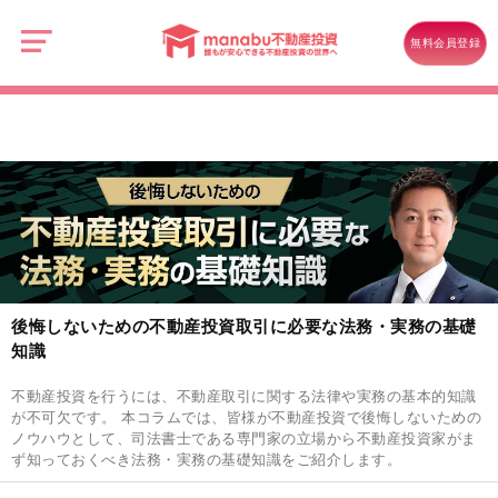
manabu
不
特集一覧
動
無料会員登録
産
後悔しないための不動産投資取引に必要な法務・実務の基礎知識
投
資
後悔しないための不動産投資取引に必要な法務・実務の基礎
知識
不動産投資を行うには、不動産取引に関する法律や実務の基本的知識
が不可欠です。 本コラムでは、皆様が不動産投資で後悔しないための
ノウハウとして、司法書士である専門家の立場から不動産投資家がま
ず知っておくべき法務・実務の基礎知識をご紹介します。
記