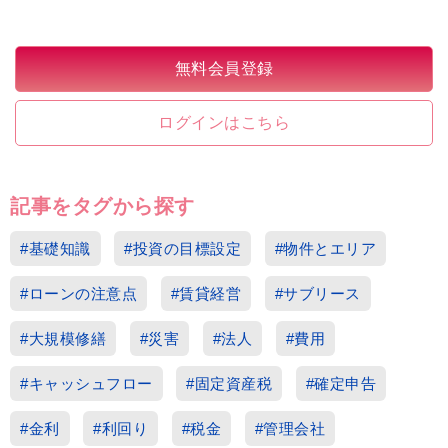
無料会員登録
ログインはこちら
記事をタグから探す
#基礎知識
#投資の目標設定
#物件とエリア
#ローンの注意点
#賃貸経営
#サブリース
#大規模修繕
#災害
#法人
#費用
#キャッシュフロー
#固定資産税
#確定申告
#金利
#利回り
#税金
#管理会社