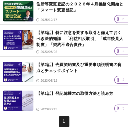
事
住所等変更登記の２０２６年４月義務化開始と
一
覧
「スマート変更登記」
5
2025/12/17
【第3話】特に注意を要する取引と備えておく
べき法的知識 「利益相反取引」「成年後見人
制度」「契約不適合責任」
2
2023/08/02
【第2話】売買契約書及び重要事項説明書の盲
点とチェックポイント
2
2023/05/12
【第1話】登記簿謄本の取得方法と読み方
3
2023/03/13
1