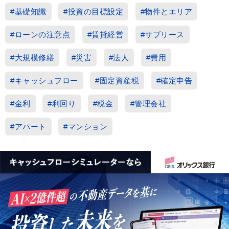
#基礎知識
#投資の目標設定
#物件とエリア
#ローンの注意点
#賃貸経営
#サブリース
#大規模修繕
#災害
#法人
#費用
#キャッシュフロー
#固定資産税
#確定申告
#金利
#利回り
#税金
#管理会社
#アパート
#マンション