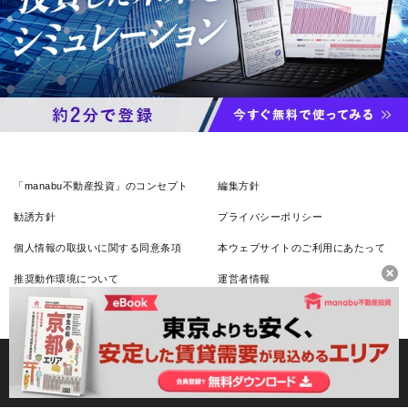
「manabu不動産投資」のコンセプト
編集方針
勧誘方針
プライバシーポリシー
個人情報の取扱いに関する同意条項
本ウェブサイトのご利用にあたって
推奨動作環境について
運営者情報
お問い合わせ
ヘルプ
オリックス銀行株式会社 登録金融機関：関東財務局長（登金）第11号
Copyright (C) ORIX Bank Corporation. All rights reserved.