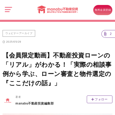
manabu
不
ウェビナーアーカイブ
動
無料会員登録
産
【会員限定動画】不動産投資ローンの「リアル」がわかる！「実際の相
投
資
談事例から学ぶ、ローン審査と物件選定の『ここだけの話』」
ウェビナーアーカイブ
2
2025/05/29
【会員限定動画】不動産投資ローンの
「リアル」がわかる！「実際の相談事
例から学ぶ、ローン審査と物件選定の
『ここだけの話』」
著者
フォロー
manabu不動産投資編集部