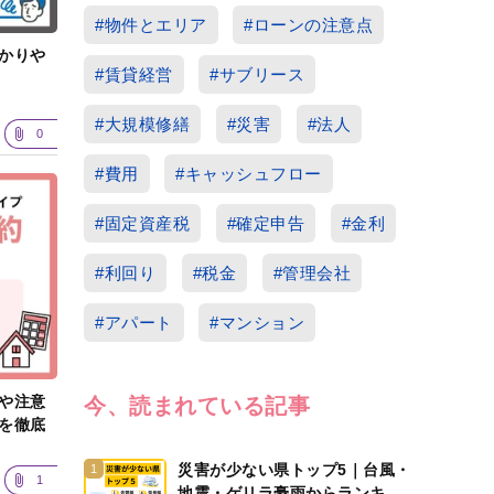
#物件とエリア
#ローンの注意点
かりや
#賃貸経営
#サブリース
#大規模修繕
#災害
#法人
0
#費用
#キャッシュフロー
#固定資産税
#確定申告
#金利
#利回り
#税金
#管理会社
#アパート
#マンション
や注意
今、読まれている記事
を徹底
災害が少ない県トップ5｜台風・
1
1
地震・ゲリラ豪雨からランキン