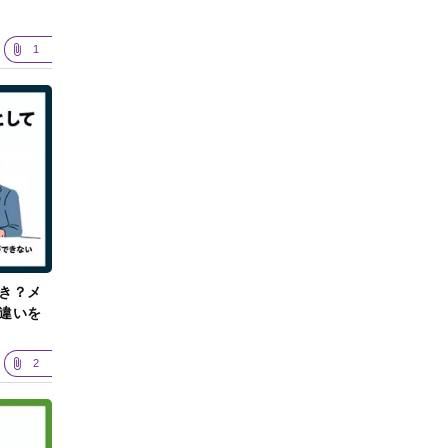
1
き？メ
違いを
2