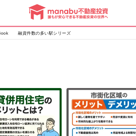
動
産
投
資
ook
融資件数の多い駅シリーズ