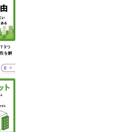
？3つ
性を解
0