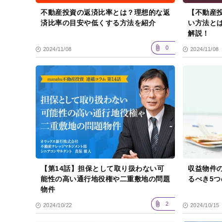
不動産投資の返済比率とは？理想的な返
【不動産
済比率の目安や低くする方法を紹介
い方法と
解説！
0
2024/11/08
2024/11/08
【第14話】担保として取り扱わない可
収益物件
能性の高い通行地役権や二重敷地の問題
るべき5
物件
2
2024/10/22
2024/10/15