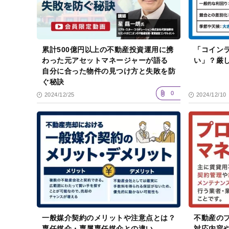
累計500億円以上の不動産投資運用に携
「コイン
わった元アセットマネージャーが語る
い」？厳
自分に合った物件の見つけ方と失敗を防
ぐ秘訣
0
2024/12/25
2024/12/10
一般媒介契約のメリットや注意点とは？
不動産の
専任媒介・専属専任媒介との違い
対応内容