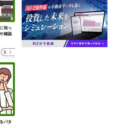
に知っ
や確認
1
るパタ