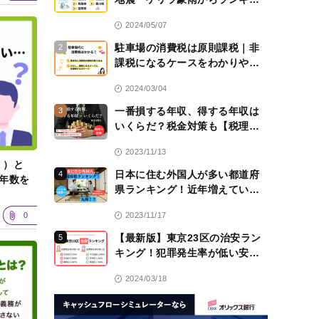
グ！
2024/05/07
駐車場の消費税は原則課税｜非
2
課税になるケースをわかりやす
く解説！【税理士監修】
2024/03/04
一番損する年収、得する年収は
3
いくらだ？税金対策も【税理士
監修】
2023/11/13
 ）と
日本に住む外国人が多い都道府
4
用年数を
県ランキング！近年増えている
のは九州！？
0
2023/11/17
【最新版】東京23区の治安ラン
5
キング！犯罪発生率が低い安全
な区は？
2024/03/18