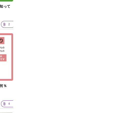
知って
2
何％
4