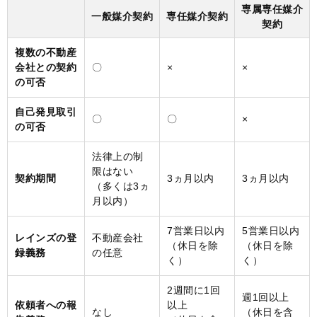
専属専任媒介
一般媒介契約
専任媒介契約
契約
複数の不動産
会社との契約
〇
×
×
の可否
自己発見取引
〇
〇
×
の可否
法律上の制
限はない
契約期間
3ヵ月以内
3ヵ月以内
（多くは3ヵ
月以内）
7営業日以内
5営業日以内
レインズの登
不動産会社
（休日を除
（休日を除
録義務
の任意
く）
く）
2週間に1回
週1回以上
依頼者への報
以上
なし
（休日を含