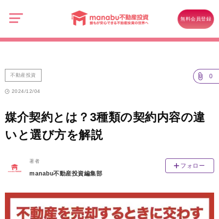
manabu
不
不動産投資
媒介契約とは？3種類の契約内容の違いと選び方を解説
動
無料会員登録
産
投
資
不動産投資
0
2024/12/04
媒介契約とは？3種類の契約内容の違
いと選び方を解説
著者
フォロー
manabu不動産投資編集部