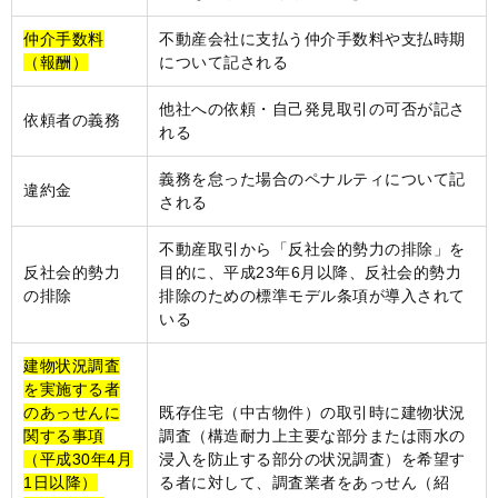
仲介手数料
不動産会社に支払う仲介手数料や支払時期
（報酬）
について記される
他社への依頼・自己発見取引の可否が記さ
依頼者の義務
れる
義務を怠った場合のペナルティについて記
違約金
される
不動産取引から「反社会的勢力の排除」を
反社会的勢力
目的に、平成23年6月以降、反社会的勢力
の排除
排除のための標準モデル条項が導入されて
いる
建物状況調査
を実施する者
のあっせんに
既存住宅（中古物件）の取引時に建物状況
関する事項
調査（構造耐力上主要な部分または雨水の
（平成30年4月
浸入を防止する部分の状況調査）を希望す
1日以降）
る者に対して、調査業者をあっせん（紹