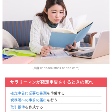
(画像=hanack/stock.adobe.com)
サラリーマンが確定申告をするときの流れ
確定申告に必要な書類
を準備する
税務署への事前の届出
を行う
取引帳簿
を作成する