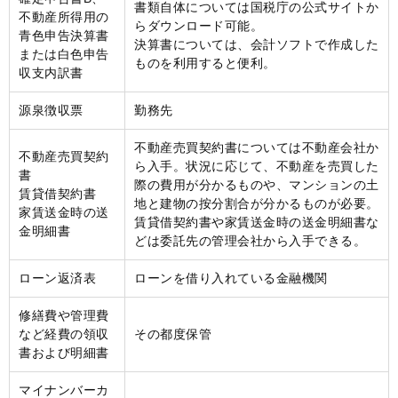
書類自体については国税庁の公式サイトか
不動産所得用の
らダウンロード可能。
青色申告決算書
決算書については、会計ソフトで作成した
または白色申告
ものを利用すると便利。
収支内訳書
源泉徴収票
勤務先
不動産売買契約書については不動産会社か
不動産売買契約
ら入手。状況に応じて、不動産を売買した
書
際の費用が分かるものや、マンションの土
賃貸借契約書
地と建物の按分割合が分かるものが必要。
家賃送金時の送
賃貸借契約書や家賃送金時の送金明細書な
金明細書
どは委託先の管理会社から入手できる。
ローン返済表
ローンを借り入れている金融機関
修繕費や管理費
など経費の領収
その都度保管
書および明細書
マイナンバーカ