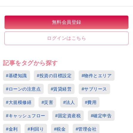
無料会員登録
ログインはこちら
記事をタグから探す
#基礎知識
#投資の目標設定
#物件とエリア
#ローンの注意点
#賃貸経営
#サブリース
#大規模修繕
#災害
#法人
#費用
#キャッシュフロー
#固定資産税
#確定申告
#金利
#利回り
#税金
#管理会社