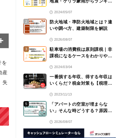
地震・ゲリラ豪雨からランキン
グ！
2024/05/07
防火地域・準防火地域とは？違
2
いや調べ方、建築制限を解説
2026/08/07
駐車場の消費税は原則課税｜非
3
課税になるケースをわかりやす
く解説！【税理士監修】
計を
2024/03/04
動産
一番損する年収、得する年収は
4
、失
いくらだ？税金対策も【税理士
監修】
2023/11/13
「アパートの空室が埋まらな
5
い」そんな時どうする？原因と
対策を解説
2026/08/07