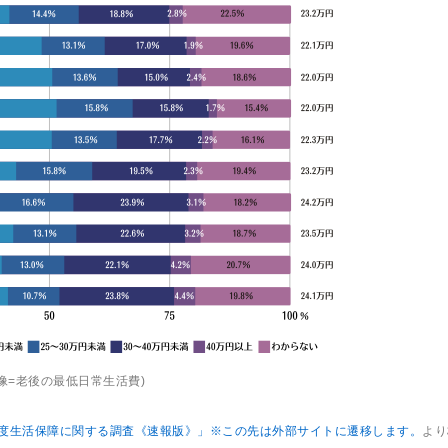
画像=老後の最低日常生活費)
）年度生活保障に関する調査《速報版》」※この先は外部サイトに遷移します。
より