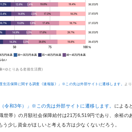
画像=ゆとりある老後生活費)
）年度生活保障に関する調査《速報版》」※この先は外部サイトに遷移します。
より
年（令和3年）」※この先は外部サイトに遷移します。
による
世帯）の月額社会保障給付は21万6,519円であり、余裕の
もう少し資金がほしいと考える方は少なくないだろう。