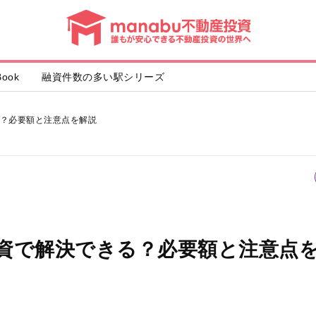
動
産
投
資
ook
融資件数の多い駅シリーズ
？必要額と注意点を解説
資で解決できる？必要額と注意点