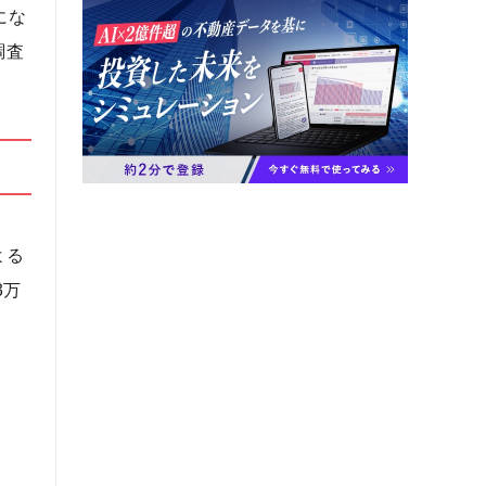
にな
調査
よる
3万