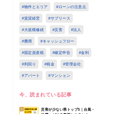
#物件とエリア
#ローンの注意点
#賃貸経営
#サブリース
#大規模修繕
#災害
#法人
#費用
#キャッシュフロー
#固定資産税
#確定申告
#金利
#利回り
#税金
#管理会社
#アパート
#マンション
今、読まれている記事
災害が少ない県トップ5｜台風・
1