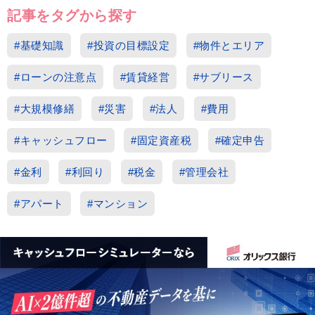
記事をタグから探す
#基礎知識
#投資の目標設定
#物件とエリア
#ローンの注意点
#賃貸経営
#サブリース
#大規模修繕
#災害
#法人
#費用
#キャッシュフロー
#固定資産税
#確定申告
#金利
#利回り
#税金
#管理会社
#アパート
#マンション