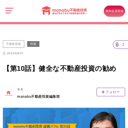
manabu
不
不動産投資
【第10話】健全な不動産投資の勧め
動
無料会員登録
産
投
資
不動産投資
特集
2
2023/09/07
【第10話】健全な不動産投資の勧め
著者
フォロー
manabu不動産投資編集部