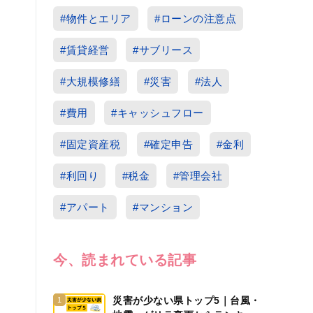
#物件とエリア
#ローンの注意点
#賃貸経営
#サブリース
#大規模修繕
#災害
#法人
#費用
#キャッシュフロー
#固定資産税
#確定申告
#金利
#利回り
#税金
#管理会社
#アパート
#マンション
今、読まれている記事
災害が少ない県トップ5｜台風・
1