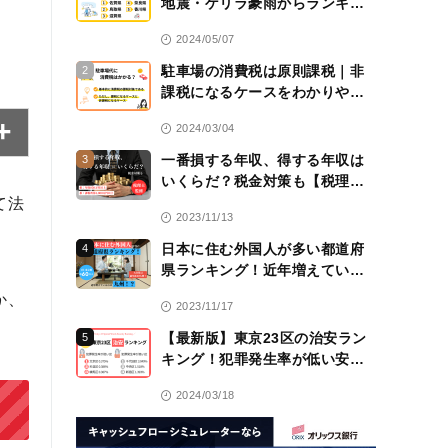
地震・ゲリラ豪雨からランキン
グ！
2024/05/07
駐車場の消費税は原則課税｜非
2
課税になるケースをわかりやす
く解説！【税理士監修】
2024/03/04
一番損する年収、得する年収は
3
いくらだ？税金対策も【税理士
監修】
て法
2023/11/13
日本に住む外国人が多い都道府
4
県ランキング！近年増えている
のは九州！？
か、
2023/11/17
【最新版】東京23区の治安ラン
5
キング！犯罪発生率が低い安全
な区は？
2024/03/18