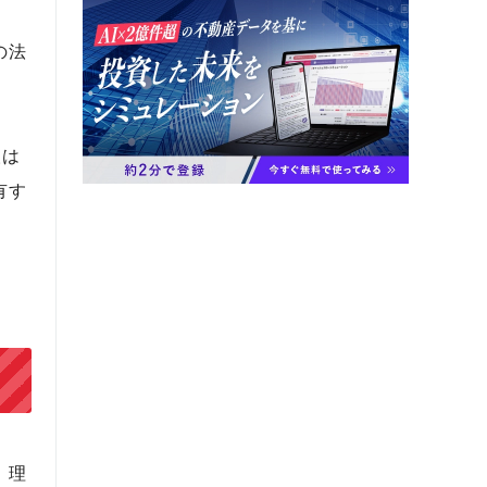
の法
人は
有す
。理