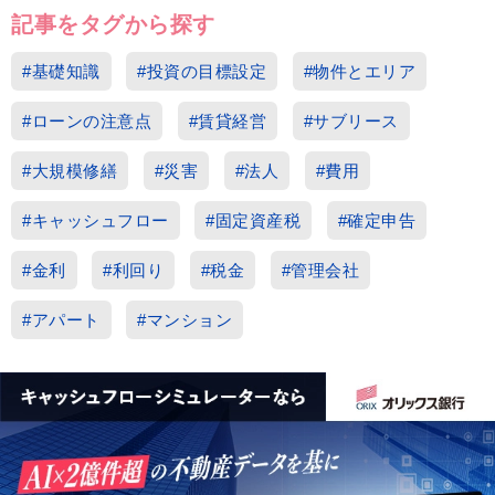
記事をタグから探す
#基礎知識
#投資の目標設定
#物件とエリア
#ローンの注意点
#賃貸経営
#サブリース
#大規模修繕
#災害
#法人
#費用
#キャッシュフロー
#固定資産税
#確定申告
#金利
#利回り
#税金
#管理会社
#アパート
#マンション