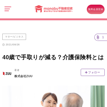
manabu
不
マネー/ビジネス
40歳で手取りが減る？介護保険料とは
動
無料会員登録
産
投
資
マネー/ビジネス
1
2021/08/26
40歳で手取りが減る？介護保険料とは
著者
フォロー
株式会社ZUU