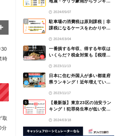
地震・ゲリラ豪雨からランキン
グ！
2024/05/07
駐車場の消費税は原則課税｜非
2
課税になるケースをわかりやす
く解説！【税理士監修】
2024/03/04
一番損する年収、得する年収は
30
3
いくらだ？税金対策も【税理士
業時
監修】
2023/11/13
日本に住む外国人が多い都道府
4
県ランキング！近年増えている
のは九州！？
2023/11/17
【最新版】東京23区の治安ラン
5
キング！犯罪発生率が低い安全
な区は？
ず取
2024/03/18
0分