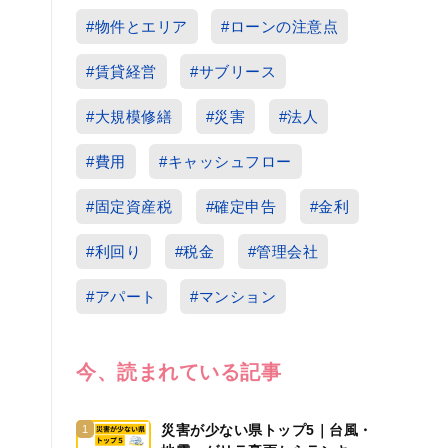
#物件とエリア
#ローンの注意点
#賃貸経営
#サブリース
#大規模修繕
#災害
#法人
#費用
#キャッシュフロー
#固定資産税
#確定申告
#金利
#利回り
#税金
#管理会社
#アパート
#マンション
今、読まれている記事
災害が少ない県トップ5｜台風・
1