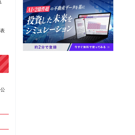
れ
発表
に公
。