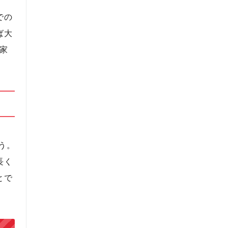
での
ば大
家
う。
長く
とで