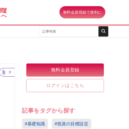
動
産
投
無料会員登録で便利に
資
無料会員登録
0
ログインはこちら
記事をタグから探す
#基礎知識
#投資の目標設定