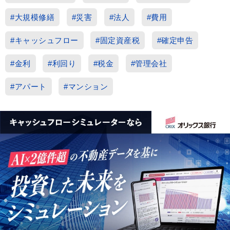
#大規模修繕
#災害
#法人
#費用
#キャッシュフロー
#固定資産税
#確定申告
#金利
#利回り
#税金
#管理会社
#アパート
#マンション