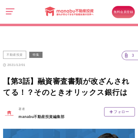
manabu
不
不動産投資
動
無料会員登録
産
【第3話】融資審査書類が改ざんされてる！？そのときオリックス銀行は
投
資
不動産投資
特集
3
2021/12/01
【第3話】融資審査書類が改ざんされ
てる！？そのときオリックス銀行は
著者
フォロー
manabu不動産投資編集部