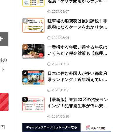
地震・ゲリラ豪雨からランキン
グ！
2024/05/07
駐車場の消費税は原則課税｜非
2
課税になるケースをわかりやす
く解説！【税理士監修】
2024/03/04
一番損する年収、得する年収は
3
いくらだ？税金対策も【税理士
監修】
用の
2023/11/13
ット
日本に住む外国人が多い都道府
4
県ランキング！近年増えている
のは九州！？
2023/11/17
【最新版】東京23区の治安ラン
5
キング！犯罪発生率が低い安全
な区は？
2024/03/18
万円