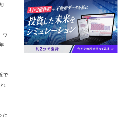
却
・ウ
年
近で
され
った