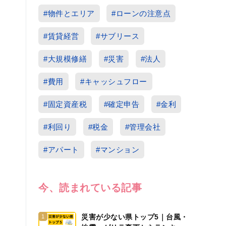
#物件とエリア
#ローンの注意点
#賃貸経営
#サブリース
#大規模修繕
#災害
#法人
#費用
#キャッシュフロー
#固定資産税
#確定申告
#金利
#利回り
#税金
#管理会社
#アパート
#マンション
今、読まれている記事
災害が少ない県トップ5｜台風・
1