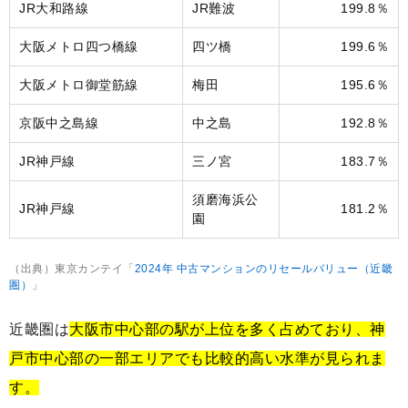
JR大和路線
JR難波
199.8％
大阪メトロ四つ橋線
四ツ橋
199.6％
大阪メトロ御堂筋線
梅田
195.6％
京阪中之島線
中之島
192.8％
JR神戸線
三ノ宮
183.7％
須磨海浜公
JR神戸線
181.2％
園
（出典）東京カンテイ「
2024年 中古マンションのリセールバリュー（近畿
圏）
」
近畿圏は
大阪市中心部の駅が上位を多く占めており、神
戸市中心部の一部エリアでも比較的高い水準が見られま
す。