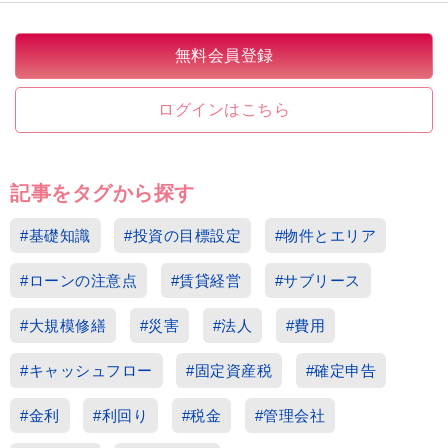
無料会員登録
ログインはこちら
記事をタグから探す
#基礎知識
#投資の目標設定
#物件とエリア
#ローンの注意点
#賃貸経営
#サブリース
#大規模修繕
#災害
#法人
#費用
#キャッシュフロー
#固定資産税
#確定申告
#金利
#利回り
#税金
#管理会社