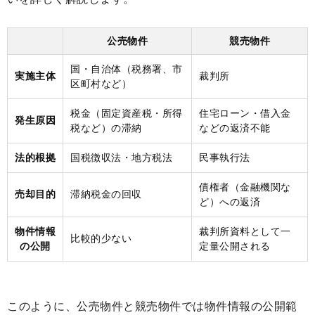
公売物件
競売物件
国・自治体（税務署、市
実施主体
裁判所
区町村など）
税金（固定資産税・所得
住宅ローン・借入金
発生原因
税など）の滞納
などの返済不能
法的根拠
国税徴収法・地方税法
民事執行法
債権者（金融機関な
売却目的
滞納税金の回収
ど）への返済
物件情報
裁判所資料として一
比較的少ない
の公開
定量公開される
このように、公売物件と競売物件では物件情報の公開範