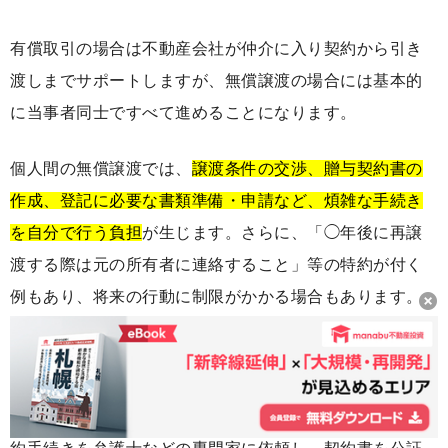
有償取引の場合は不動産会社が仲介に入り契約から引き
渡しまでサポートしますが、無償譲渡の場合には基本的
に当事者同士ですべて進めることになります。
個人間の無償譲渡では、
譲渡条件の交渉、贈与契約書の
作成、登記に必要な書類準備・申請など、煩雑な手続き
を自分で行う負担
が生じます。さらに、「◯年後に再譲
渡する際は元の所有者に連絡すること」等の特約が付く
例もあり、将来の行動に制限がかかる場合もあります。
不動産取引や法律の知識がないと契約内容を十分理解で
きず、不利な条件を見落とすリスクもあります。そのた
め個人間取引では後日の紛争を避けるため、可能なら契