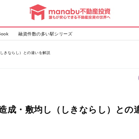
動
産
投
資
ook
融資件数の多い駅シリーズ
しきならし）との違いを解説
造成・敷均し（しきならし）との