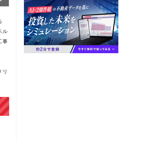
る
ベル
工事
メリ