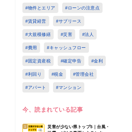
#物件とエリア
#ローンの注意点
#賃貸経営
#サブリース
#大規模修繕
#災害
#法人
#費用
#キャッシュフロー
#固定資産税
#確定申告
#金利
#利回り
#税金
#管理会社
#アパート
#マンション
今、読まれている記事
災害が少ない県トップ5｜台風・
1