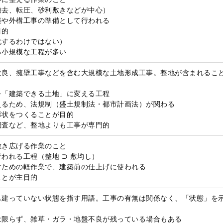
撤去、転圧、砂利敷きなどが中心）
築や外構工事の準備として行われる
目的
化するわけではない）
る小規模な工程が多い
改良、擁壁工事などを含む大規模な土地形成工事。整地が含まれるこ
を「建築できる土地」に変える工程
えるため、法規制（盛土規制法・都市計画法）が関わる
形状をつくることが目的
調査など、整地よりも工事が専門的
敷き広げる作業のこと
われる工程（整地 ⊃ 敷均し）
すための軽作業で、建築前の仕上げに使われる
ことが主目的
も建っていない状態を指す用語。工事の有無は関係なく、「状態」を
は限らず、雑草・ガラ・地盤不良が残っている場合もある