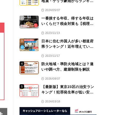
地震・ゲリラ豪雨からランキン
グ！
2024/05/07
一番損する年収、得する年収は
2
いくらだ？税金対策も【税理士
監修】
2023/11/13
日本に住む外国人が多い都道府
3
県ランキング！近年増えている
のは九州！？
2023/11/17
防火地域・準防火地域とは？違
4
いや調べ方、建築制限を解説
2026/08/07
【最新版】東京23区の治安ラン
5
キング！犯罪発生率が低い安全
な区は？
2024/03/18