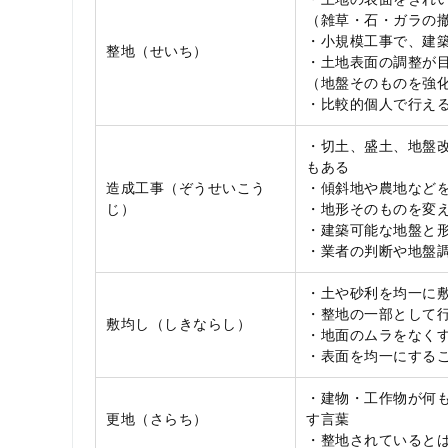
（雑草・石・ガラの
・小規模工事で、建
整地（せいち）
・土地表面の調整が
（地盤そのものを強
・比較的個人で行え
・切土、盛土、地盤
もある
造成工事（ぞうせいこう
・傾斜地や農地など
じ）
・地形そのものを変
・建築可能な地盤と
・業者の判断や地盤
・土や砂利を均一に
・整地の一部として行
敷均し（しきならし）
・地面のムラをなく
・表面を均一にする
・建物・工作物が何
更地（さらち）
す言葉
・整地されていると