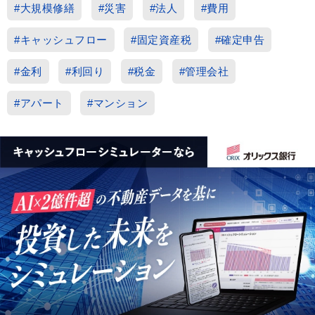
#大規模修繕
#災害
#法人
#費用
#キャッシュフロー
#固定資産税
#確定申告
#金利
#利回り
#税金
#管理会社
#アパート
#マンション