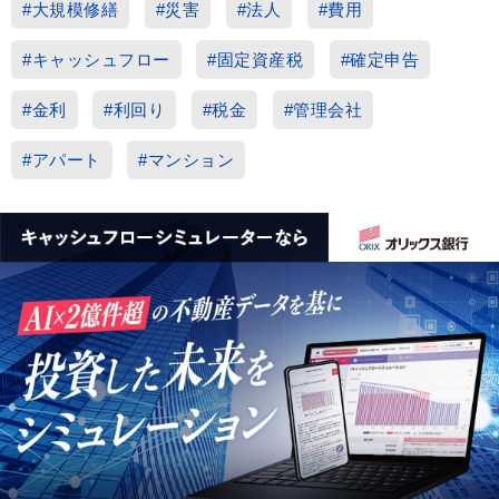
#大規模修繕
#災害
#法人
#費用
#キャッシュフロー
#固定資産税
#確定申告
#金利
#利回り
#税金
#管理会社
#アパート
#マンション