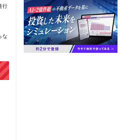
発行
らな