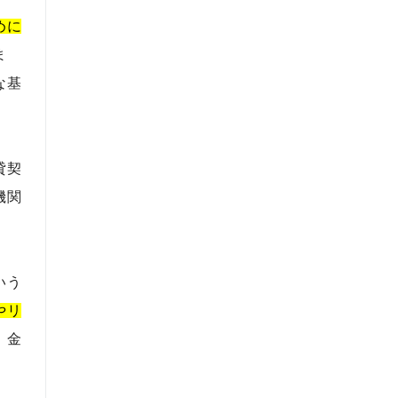
めに
ま
な基
貸契
機関
いう
やリ
、金