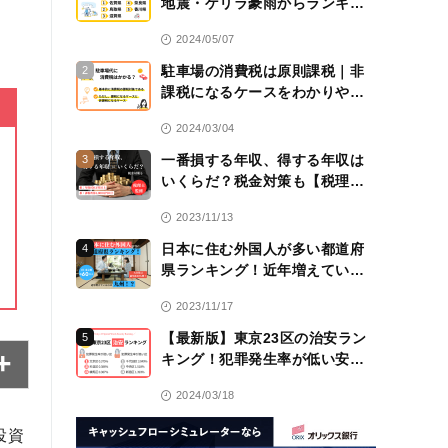
地震・ゲリラ豪雨からランキン
グ！
2024/05/07
駐車場の消費税は原則課税｜非
2
課税になるケースをわかりやす
く解説！【税理士監修】
2024/03/04
一番損する年収、得する年収は
3
いくらだ？税金対策も【税理士
監修】
2023/11/13
日本に住む外国人が多い都道府
4
県ランキング！近年増えている
のは九州！？
2023/11/17
【最新版】東京23区の治安ラン
5
キング！犯罪発生率が低い安全
な区は？
2024/03/18
投資