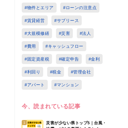
#物件とエリア
#ローンの注意点
#賃貸経営
#サブリース
#大規模修繕
#災害
#法人
#費用
#キャッシュフロー
#固定資産税
#確定申告
#金利
#利回り
#税金
#管理会社
#アパート
#マンション
今、読まれている記事
災害が少ない県トップ5｜台風・
1