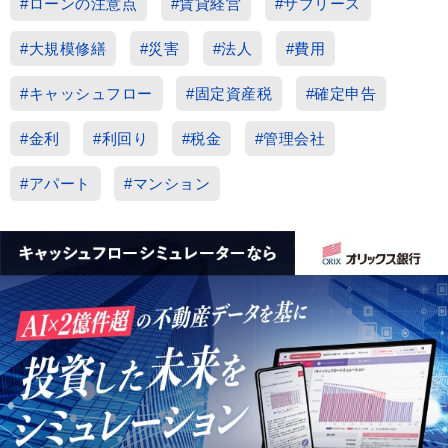
#ローンの注意点
#賃貸経営
#サブリース
#大規模修繕
#災害
#法人
#費用
#キャッシュフロー
#固定資産税
#確定申告
#金利
#利回り
#税金
#管理会社
#アパート
#マンション