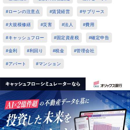
#ローンの注意点
#賃貸経営
#サブリース
#大規模修繕
#災害
#法人
#費用
#キャッシュフロー
#固定資産税
#確定申告
#金利
#利回り
#税金
#管理会社
#アパート
#マンション