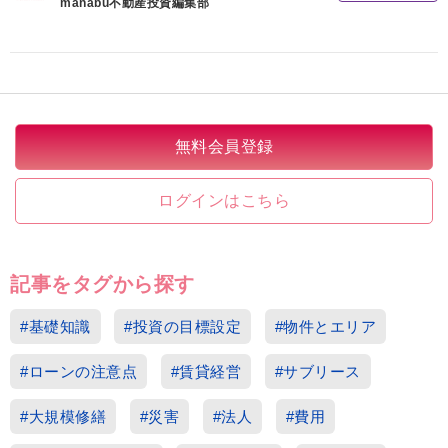
manabu不動産投資編集部
無料会員登録
ログインはこちら
記事をタグから探す
#基礎知識
#投資の目標設定
#物件とエリア
#ローンの注意点
#賃貸経営
#サブリース
#大規模修繕
#災害
#法人
#費用