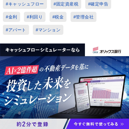
#キャッシュフロー
#固定資産税
#確定申告
#金利
#利回り
#税金
#管理会社
#アパート
#マンション