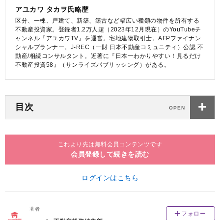
アユカワ タカヲ氏略歴
区分、一棟、戸建て、新築、築古など幅広い種類の物件を所有する
不動産投資家。登録者1.2万人超（2023年12月現在）のYouTubeチ
ャンネル『アユカワTV』を運営。宅地建物取引士。AFPファイナン
シャルプランナー。J-REC（一財 日本不動産コミュニティ）公認 不
動産/相続コンサルタント。近著に『日本一わかりやすい！見るだけ
不動産投資58』（サンライズパブリッシング）がある。
目次
これより先は無料会員コンテンツです
会員登録して続きを読む
ログインはこちら
著者
フォロー