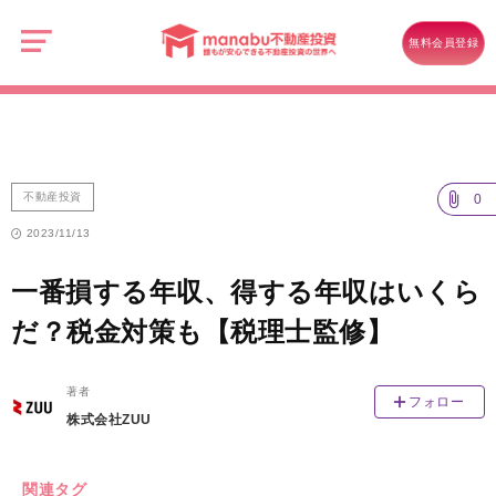
manabu
不
不動産投資
動
無料会員登録
産
一番損する年収、得する年収はいくらだ？税金対策も【税理士監修】
投
資
不動産投資
0
2023/11/13
一番損する年収、得する年収はいくら
だ？税金対策も【税理士監修】
著者
フォロー
株式会社ZUU
関連タグ