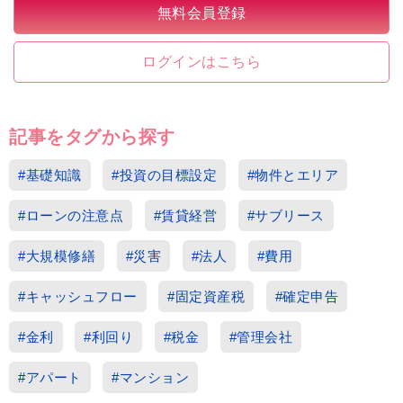
無料会員登録
ログインはこちら
記事をタグから探す
#基礎知識
#投資の目標設定
#物件とエリア
#ローンの注意点
#賃貸経営
#サブリース
#大規模修繕
#災害
#法人
#費用
#キャッシュフロー
#固定資産税
#確定申告
#金利
#利回り
#税金
#管理会社
#アパート
#マンション