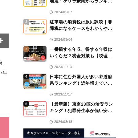
地震・ゲリラ豪雨からランキン
グ！
2024/05/07
駐車場の消費税は原則課税｜非
2
課税になるケースをわかりやす
く解説！【税理士監修】
2024/03/04
一番損する年収、得する年収は
3
いくらだ？税金対策も【税理士
監修】
え
2023/11/13
い年
日本に住む外国人が多い都道府
4
県ランキング！近年増えている
のは九州！？
2023/11/17
【最新版】東京23区の治安ラン
5
キング！犯罪発生率が低い安全
な区は？
2024/03/18