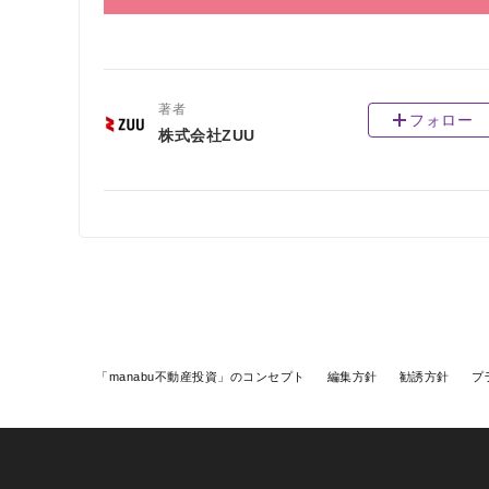
著者
フォロー
株式会社ZUU
「manabu不動産投資」のコンセプト
編集方針
勧誘方針
プ