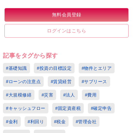
無料会員登録
ログインはこちら
記事をタグから探す
#基礎知識
#投資の目標設定
#物件とエリア
#ローンの注意点
#賃貸経営
#サブリース
#大規模修繕
#災害
#法人
#費用
#キャッシュフロー
#固定資産税
#確定申告
#金利
#利回り
#税金
#管理会社