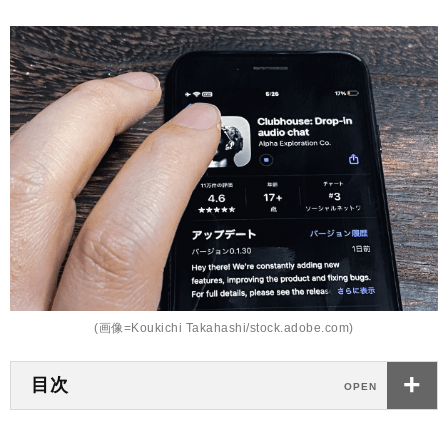
(画像=Koukichi Takahashi/stock.adobe.com)
目次