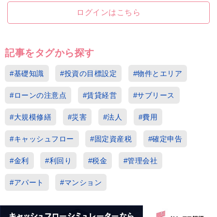
ログインはこちら
記事をタグから探す
#基礎知識
#投資の目標設定
#物件とエリア
#ローンの注意点
#賃貸経営
#サブリース
#大規模修繕
#災害
#法人
#費用
#キャッシュフロー
#固定資産税
#確定申告
#金利
#利回り
#税金
#管理会社
#アパート
#マンション