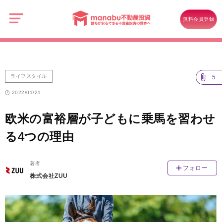
manabu
不
ライフスタイル
欧米の富裕層が子どもに乗馬を習わせる4つの理由
動
無料会員登録
産
投
資
ライフスタイル
5
2022/01/21
欧米の富裕層が子どもに乗馬を習わせ
る4つの理由
著者
フォロー
株式会社ZUU