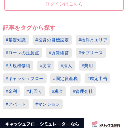
ログインはこちら
記事をタグから探す
#基礎知識
#投資の目標設定
#物件とエリア
#ローンの注意点
#賃貸経営
#サブリース
#大規模修繕
#災害
#法人
#費用
#キャッシュフロー
#固定資産税
#確定申告
#金利
#利回り
#税金
#管理会社
#アパート
#マンション