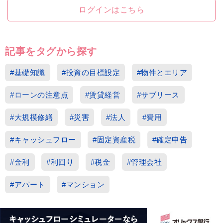
ログインはこちら
記事をタグから探す
#基礎知識
#投資の目標設定
#物件とエリア
#ローンの注意点
#賃貸経営
#サブリース
#大規模修繕
#災害
#法人
#費用
#キャッシュフロー
#固定資産税
#確定申告
#金利
#利回り
#税金
#管理会社
#アパート
#マンション