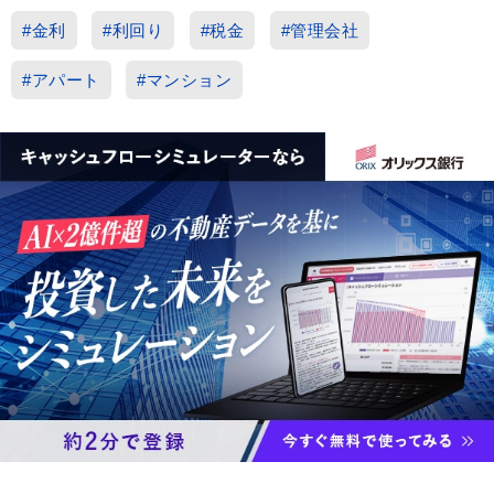
#金利
#利回り
#税金
#管理会社
#アパート
#マンション