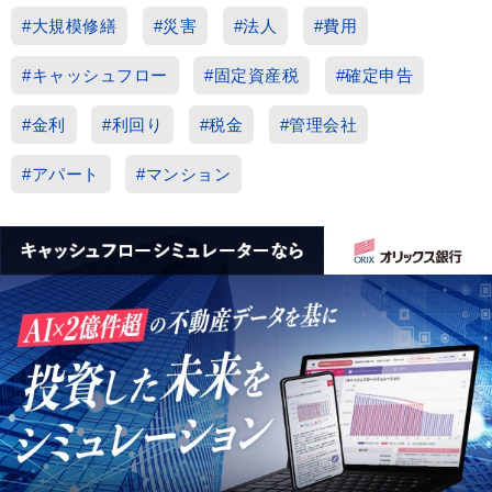
#大規模修繕
#災害
#法人
#費用
#キャッシュフロー
#固定資産税
#確定申告
#金利
#利回り
#税金
#管理会社
#アパート
#マンション