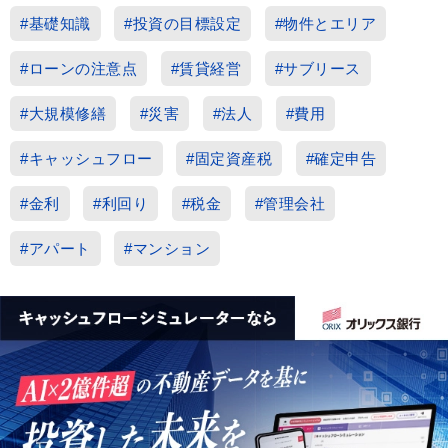
#基礎知識
#投資の目標設定
#物件とエリア
#ローンの注意点
#賃貸経営
#サブリース
#大規模修繕
#災害
#法人
#費用
#キャッシュフロー
#固定資産税
#確定申告
#金利
#利回り
#税金
#管理会社
#アパート
#マンション