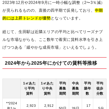
2023年12月や2024年9月に一時小幅な調整（2〜3％減）
が見られるものの、直後の四半期で反発しており、
中期
的には上昇トレンドが優勢
となっています。
総じて、生田駅は近隣エリアの平均と比べてリーズナブ
ルな市場ながらも、ここ数年で着実に賃料水準を引き上
げつつある「緩やかな成長市場」といえるでしょう。
2024年から2025年にかけての賃料等推移
1㎡あた
1㎡あた
平均
中央
平均
平均
り平均
り中央
募集
募集
築年
徒歩
賃料
賃料
期間
期間
数
分数
**2024
2,923
2,912
17
年1〜
50日
26日
5分