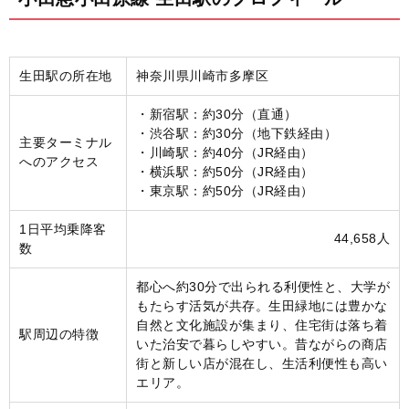
生田駅の所在地
神奈川県川崎市多摩区
・新宿駅：約30分（直通）
・渋谷駅：約30分（地下鉄経由）
主要ターミナル
・川崎駅：約40分（JR経由）
へのアクセス
・横浜駅：約50分（JR経由）
・東京駅：約50分（JR経由）
1日平均乗降客
44,658人
数
都心へ約30分で出られる利便性と、大学が
もたらす活気が共存。生田緑地には豊かな
自然と文化施設が集まり、住宅街は落ち着
駅周辺の特徴
いた治安で暮らしやすい。昔ながらの商店
街と新しい店が混在し、生活利便性も高い
エリア。