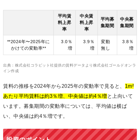
平均賃
中央賃
平均募
中央募
料上昇
料上昇
集期間
集期間
率
率
**2024年〜2025年に
3.0％
3.9％
変動
3.8％
かけての変動率**
増
増
無し
増
出典：株式会社コラビット社提供の賃料データより株式会社ゴールドオンラ
イン作成
賃料の推移を2024年から2025年の変動率で見ると、
1m²
あたり平均賃料は約3％増、中央値は約4％増
と上向いて
います。募集期間の変動率については、平均値は横ば
い、中央値は約4％増です。
投資のポイント