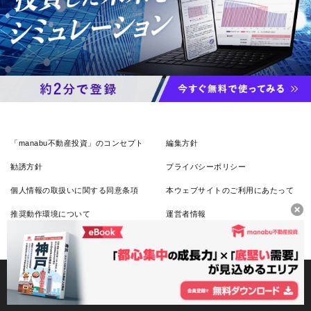
「manabu不動産投資」のコンセプト
編集方針
勧誘方針
プライバシーポリシー
個人情報の取扱いに関する同意条項
本ウェブサイトのご利用にあたって
推奨動作環境について
運営者情報
お問い合わせ
ヘルプ
オリックス銀行株式会社 登録金融機関：関東財務局長（登金）第11号
Copyright (C) ORIX Bank Corporation. All rights reserved.