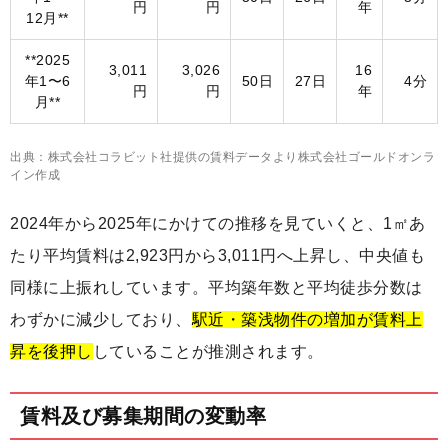
円
円
年
12月**
**2025
3,011
3,026
16
年1〜6
50日
27日
4分
円
円
年
月**
出典：株式会社コラビット社提供の賃料データより株式会社ゴールドオンラ
イン作成
2024年から2025年にかけての推移を見ていくと、1㎡あ
たり平均賃料は2,923円から3,011円へ上昇し、中央値も
同様に上振れしています。平均築年数と平均徒歩分数は
わずかに減少しており、
駅近・築浅物件の増加が賃料上
昇を後押し
していることが推測されます。
賃料及び募集期間の変動率