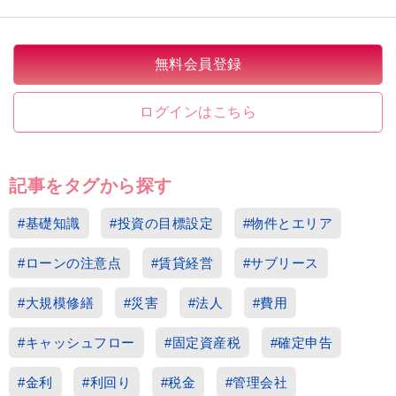
無料会員登録
ログインはこちら
記事をタグから探す
#基礎知識
#投資の目標設定
#物件とエリア
#ローンの注意点
#賃貸経営
#サブリース
#大規模修繕
#災害
#法人
#費用
#キャッシュフロー
#固定資産税
#確定申告
#金利
#利回り
#税金
#管理会社