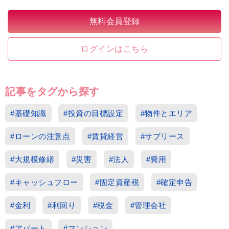
無料会員登録
ログインはこちら
記事をタグから探す
#基礎知識
#投資の目標設定
#物件とエリア
#ローンの注意点
#賃貸経営
#サブリース
#大規模修繕
#災害
#法人
#費用
#キャッシュフロー
#固定資産税
#確定申告
#金利
#利回り
#税金
#管理会社
#アパート
#マンション