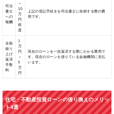
～
司法
10
書士
上記の登記手続きを司法書士に依頼する際の費
万
への
用です。
円
報酬
程
度
1
全額
万
繰り
円
現在のローンを一括返済する際にかかる費用で
上げ
～
す。現在のローンを借りている金融機関に支払
返済
5
います。
手数
万
料
円
住宅・不動産投資ローンの借り換えのメリッ
ト4選