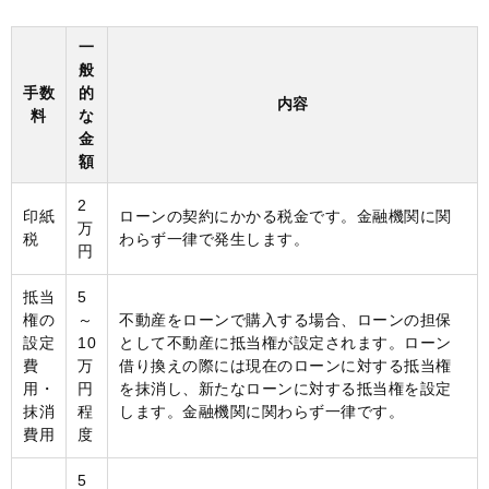
一
般
手数
的
内容
料
な
金
額
2
印紙
ローンの契約にかかる税金です。金融機関に関
万
税
わらず一律で発生します。
円
抵当
5
権の
～
不動産をローンで購入する場合、ローンの担保
設定
10
として不動産に抵当権が設定されます。ローン
費
万
借り換えの際には現在のローンに対する抵当権
用・
円
を抹消し、新たなローンに対する抵当権を設定
抹消
程
します。金融機関に関わらず一律です。
費用
度
5