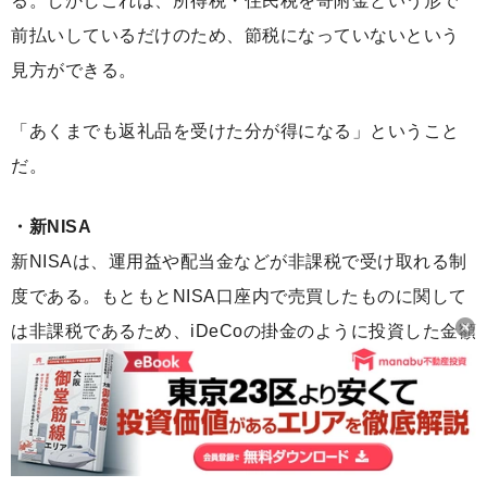
る。しかしこれは、所得税・住民税を寄附金という形で
前払いしているだけのため、節税になっていないという
見方ができる。
「あくまでも返礼品を受けた分が得になる」ということ
だ。
・新NISA
新NISAは、運用益や配当金などが非課税で受け取れる制
度である。もともとNISA口座内で売買したものに関して
は非課税であるため、iDeCoの掛金のように投資した金額
を所得から控除され所得税・住民税を節税できるわけで
はない。
これらのうち不動産投資と新NISAを利用した投資は、家